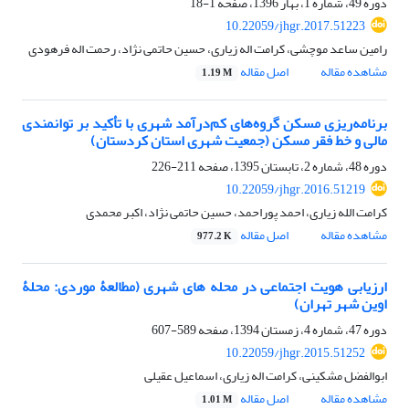
دوره 49، شماره 1، بهار 1396، صفحه
1-18
10.22059/jhgr.2017.51223
رامین ساعد موچشی، کرامت اله زیاری، حسین حاتمی نژاد، رحمت اله فرهودی
مشاهده مقاله
اصل مقاله
1.19 M
برنامه‌ریزی مسکن گروه‌های کم‌درآمد شهری با تأکید بر توانمندی
مالی و خط فقر مسکن (جمعیت شهری استان کردستان)
دوره 48، شماره 2، تابستان 1395، صفحه
211-226
10.22059/jhgr.2016.51219
کرامت الله زیاری، احمد پوراحمد، حسین حاتمی نژاد، اکبر محمدی
مشاهده مقاله
اصل مقاله
977.2 K
ارزیابی هویت اجتماعی در محله های شهری (مطالعۀ موردی: محلۀ
اوین شهر تهران)
دوره 47، شماره 4، زمستان 1394، صفحه
589-607
10.22059/jhgr.2015.51252
ابوالفضل مشکینی، کرامت اله زیاری، اسماعیل عقیلی
مشاهده مقاله
اصل مقاله
1.01 M