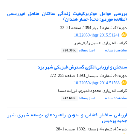
بررسی عوامل موثربرکیفیت زندگی ساکنان مناطق غیررسمی
(مطالعه موردی: محلۀ حصار همدان)
دوره 47، شماره 1، بهار 1394، صفحه
21-32
10.22059/jhgr.2015.51241
کرامت اله زیاری، حسین رفیعی مهر
مشاهده مقاله
اصل مقاله
920.38 K
سنجش و ارزیابی الگوی گسترش فیزیکی شهر یزد
دوره 46، شماره 2، تابستان 1393، صفحه
255-272
10.22059/jhgr.2014.51563
کرامت اله زیاری، محمود قدیری، فرزانه دستا
مشاهده مقاله
اصل مقاله
742.68 K
ارزیابی ساختار فضایی و تدوین راهبردهای توسعه شهری شهر
جدید پردیس
دوره 45، شماره 4، زمستان 1392، صفحه
1-28