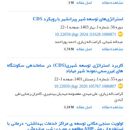
مشاهده مقاله
اصل مقاله
1 M
استراتژی‌های توسعه شهر پیرانشهر با رویکرد CDS
دوره 56، شماره 1، بهار 1403، صفحه
1-22
10.22059/jhgr.2024.111628.1006871
عبداله شیخی، کرامت اله زیاری، احمد پوراحمد
مشاهده مقاله
اصل مقاله
1.74 M
کاربرد استراتژی توسعه شهری(CDS) در ساماندهی سکونتگاه
های غیررسمی نمونه: شهر مهاباد
دوره 55، شماره 1، زمستان 1401، صفحه
1-22
10.22059/jhgr.2020.105767.1006807
کرامت اله زیاری، علی مهدی، معصومه مهدیان بهنمیری، کامران رضایی تقی
آبادی
مشاهده مقاله
اصل مقاله
1.24 M
اولویت سنجی مکانی توسعه ی مراکز خدمات بهداشتی- درمانی با
استفاده از روش AHP مطالعه ی موردی: شهر میاندوآب