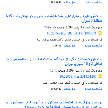
مشاهده مقاله
اصل مقاله
562.36 K
سنجش تطبیقی معیارهای رشد هوشمند شهری در نواحی شش‏گانۀ
منطقۀ 6 تهران
دوره 52، شماره 3، پاییز 1399، صفحه
775-792
10.22059/jhgr.2020.45151.1006671
کرامت الله زیاری، حسین حاتمی نژاد، نعیمه ترکمن نیا
مشاهده مقاله
اصل مقاله
1.04 M
سنجش کیفیت زندگی از دیدگاه عدالت اجتماعی (مطالعه موردی:
مناطق 2 و 16 شهری تهران)
دوره 52، شماره 1، بهار 1399، صفحه
1-15
10.22059/jhgr.2014.51267
کرامت ‏الله زیاری، حسین رفیعی مهر، جواد زارعی
مشاهده مقاله
اصل مقاله
930.64 K
بررسی ویژگی‌های اقتصادی مسکن و برآورد نرخ سودآوری و
بهره‌وری عوامل تولید مسکن (مطالعة موردی: سنندج)