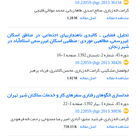
10.22059/jhgr.2013.36134
کرامت اله زیاری، صالح اسدی، طاها ربانی، محمد مولائی قلیچی
مشاهده مقاله
اصل مقاله
1.28 M
تحلیل فضایی ـ کالبدی ناهنجاری‎های اجتماعی در مناطق اسکان
غیررسمی، مطالعه‎ی موردی : منطقه‎ی اسکان غیررسمی اسلام‎آباد در
شهر زنجان
دوره 45، شماره 2، تابستان 1392، صفحه
1-16
10.22059/jhgr.2013.30420
ابولفضل مشکینی، کرامت اله زیاری، محسن کلانتری، فریاد پرهیز
مشاهده مقاله
اصل مقاله
1.02 M
مدل‎سازی الگوهای رفتاری سفرهای کار و خدمات ساکنان شهر تهران
دوره 45، شماره 1، بهار 1392، صفحه
1-22
10.22059/jhgr.2013.30036
کرامت اله زیاری، فرشید عشق¬آبادی، امیر رضا ممدوحی، رحمت اله فرهودی
مشاهده مقاله
اصل مقاله
750.15 K