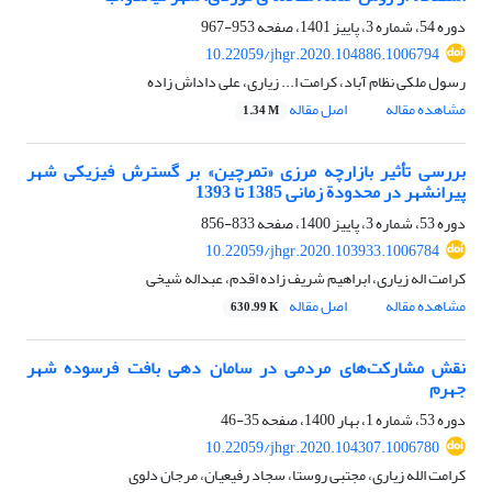
دوره 54، شماره 3، پاییز 1401، صفحه
953-967
10.22059/jhgr.2020.104886.1006794
رسول ملکی نظام آباد، کرامت ا... زیاری، علی داداش زاده
مشاهده مقاله
اصل مقاله
1.34 M
بررسی تأثیر بازارچه مرزی «تمرچین» بر گسترش فیزیکی شهر
پیرانشهر در محدودة زمانی 1385 تا 1393
دوره 53، شماره 3، پاییز 1400، صفحه
833-856
10.22059/jhgr.2020.103933.1006784
کرامت اله زیاری، ابراهیم شریف زاده اقدم، عبداله شیخی
مشاهده مقاله
اصل مقاله
630.99 K
نقش مشارکت‌های مردمی در سامان دهی بافت فرسوده شهر
جهرم
دوره 53، شماره 1، بهار 1400، صفحه
35-46
10.22059/jhgr.2020.104307.1006780
کرامت الله زیاری، مجتبی روستا، سجاد رفیعیان، مرجان دلوی