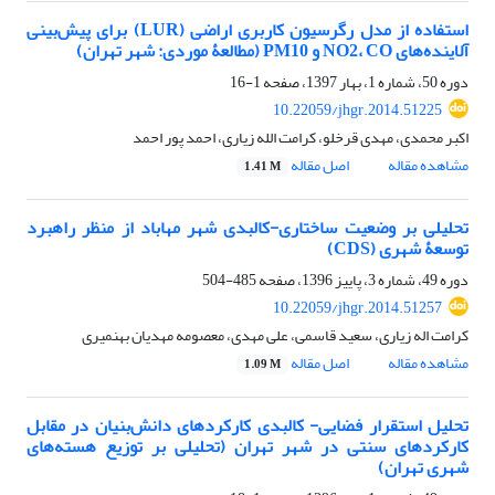
استفاده از مدل رگرسیون کاربری اراضی (LUR) برای پیش‌بینی
آلاینده‌های NO2، CO و PM10 (مطالعۀ موردی: شهر تهران)
دوره 50، شماره 1، بهار 1397، صفحه
1-16
10.22059/jhgr.2014.51225
اکبر محمدی، مهدی قرخلو، کرامت الله زیاری، احمد پور احمد
مشاهده مقاله
اصل مقاله
1.41 M
تحلیلی بر وضعیت ساختاری-کالبدی شهر مهاباد از منظر راهبرد
توسعۀ شهری (CDS)
دوره 49، شماره 3، پاییز 1396، صفحه
485-504
10.22059/jhgr.2014.51257
کرامت اله زیاری، سعید قاسمی، علی مهدی، معصومه مهدیان بهنمیری
مشاهده مقاله
اصل مقاله
1.09 M
تحلیل استقرار فضایی- کالبدی کارکردهای دانش‌بنیان در مقابل
کارکردهای سنتی در شهر تهران (تحلیلی بر توزیع هسته‌های
شهری تهران)