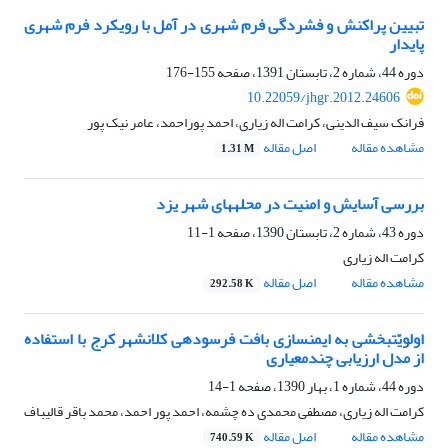
تبیین پراکنش و فشردگی فرم شهری در آمل با رویکرد فرم شهری
پایدار
دوره 44، شماره 2، تابستان 1391، صفحه
155-176
10.22059/jhgr.2012.24606
فرانک سیف الدینی، کرامت اله زیاری، احمد پوراحمد، عامر نیک پور
مشاهده مقاله
اصل مقاله
1.31 M
بررسی آسایش و امنیت در محله‎های شهر یزد
دوره 43، شماره 2، تابستان 1390، صفحه
1-11
کرامت اله زیاری
مشاهده مقاله
اصل مقاله
292.58 K
اولویّت‎بخشی به ایمن‎سازی بافت فرسوده‎ی کلان‎شهر کرج با استفاده
از مدل ارزیابی چندمعیاری
دوره 44، شماره 1، بهار 1390، صفحه
1-14
کرامت اله زیاری، مصطفی محمدی ده چشمه، احمد پور احمد، محمد باقر قالیباف
مشاهده مقاله
اصل مقاله
740.59 K