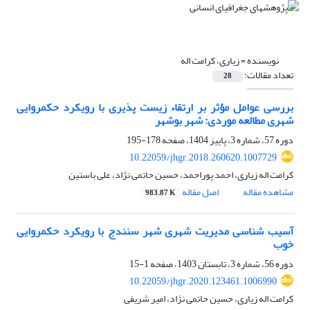
نویسنده =
زیاری، کرامت اله
تعداد مقالات:
28
بررسی عوامل مؤثر بر ارتقاء زیست پذیری با رویکرد حکمروایی
شهری مطالعه موردی: شهر بوشهر
دوره 57، شماره 3، پاییز 1404، صفحه
178-195
10.22059/jhgr.2018.260620.1007729
کرامت اله زیاری، احمد پوراحمد، حسین حاتمی نژاد، علی باستین
مشاهده مقاله
اصل مقاله
983.87 K
آسیب شناسی مدیریت شهری شهر سنندج با رویکرد حکمروایی
خوب
دوره 56، شماره 3، تابستان 1403، صفحه
1-15
10.22059/jhgr.2020.123461.1006990
کرامت اله زیاری، حسین حاتمی نژاد، امیر شریفی