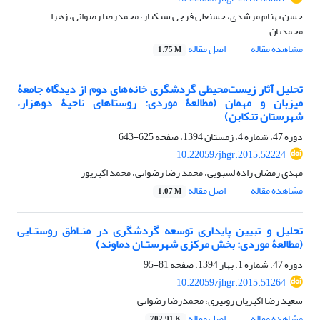
حسن بهنام مرشدی، حسنعلی فرجی سبکبار، محمدرضا رضوانی، زهرا
محمدیان
مشاهده مقاله
اصل مقاله
1.75 M
تحلیل آثار زیست‌محیطی گردشگری خانه‌های دوم از دیدگاه جامعۀ
میزبان و مهمان (مطالعۀ موردی: روستاهای ناحیۀ دوهزار،
شهرستان تنکابن)
دوره 47، شماره 4، زمستان 1394، صفحه
625-643
10.22059/jhgr.2015.52224
مهدی رمضان زاده لسبویی، محمد رضا رضوانی، محمد اکبرپور
مشاهده مقاله
اصل مقاله
1.07 M
تحلیل و تبیین پایداری توسعه گردشگری در منـاطق روستـایی
(مطالعۀ موردی: بخش مرکزی شهرستـان دماوند)
دوره 47، شماره 1، بهار 1394، صفحه
81-95
10.22059/jhgr.2015.51264
سعید رضا اکبریان رونیزی، محمدرضا رضوانی
مشاهده مقاله
اصل مقاله
702.91 K