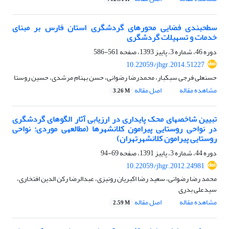
سطح‎بندی فضایی محورهای گردشگری استان فارس بر مبنای
خدمات و تسهیلات گردشگری
دوره 46، شماره 3، پاییز 1393، صفحه
561-586
10.22059/jhgr.2014.51227
حسنعلی فرجی سبکبار، محمدرضا رضوانی، حسن بهنام مرشدی، حسین روستا
مشاهده مقاله
اصل مقاله
3.26 M
تبیین شاخص‎های محک پایداری در ارزیابی آثار الگوهای گردشگری
در نواحی روستایی پیرامون کلان‎شهرها (مطالعه‎ی موردی: نواحی
روستایی پیرامون کلان‎شهرتهران)
دوره 44، شماره 3، پاییز 1391، صفحه
69-94
10.22059/jhgr.2012.24981
محمد رضا رضوانی، سعید رضا اکبریان رونیزی، عبدالرضا رکن الدین افتخاری،
سیدعلی بدری
مشاهده مقاله
اصل مقاله
2.59 M