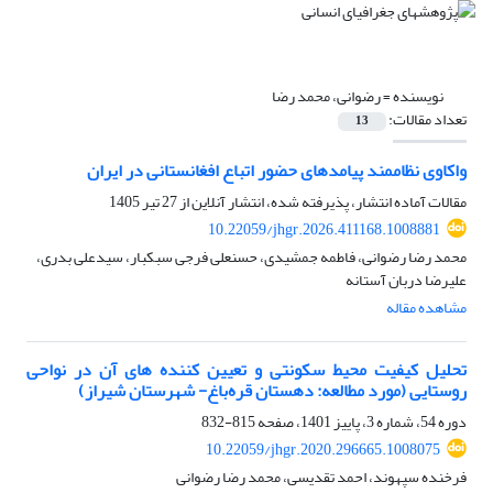
نویسنده =
رضوانی، محمد رضا
تعداد مقالات:
13
واکاوی نظام‎مند پیامدهای حضور اتباع افغانستانی در ایران
مقالات آماده انتشار، پذیرفته شده، انتشار آنلاین از
27 تیر 1405
10.22059/jhgr.2026.411168.1008881
محمد رضا رضوانی، فاطمه جمشیدی، حسنعلی فرجی سبکبار، سیدعلی بدری،
علیرضا دربان آستانه
مشاهده مقاله
تحلیل کیفیت محیط سکونتی و تعیین کننده های آن در نواحی
روستایی (مورد مطالعه: دهستان قره‌باغ- شهرستان شیراز)
دوره 54، شماره 3، پاییز 1401، صفحه
815-832
10.22059/jhgr.2020.296665.1008075
فرخنده سپهوند، احمد تقدیسی، محمد رضا رضوانی