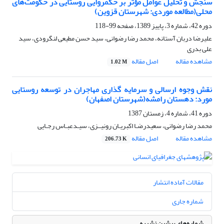
سنجش و تحلیل عوامل مؤثر بر حکمروایی روستایی در حکومت‌های
محلی(مطالعه موردی: شهرستان قزوین)
دوره 42، شماره 3، پاییز 1389، صفحه
99-118
علیرضا دربان آستانه، محمد رضا رضوانی، سید حسن مطیعی لنگرودی، سید
علی بدری
مشاهده مقاله
اصل مقاله
1.02 M
نقش وجوه ارسالی و سرمایه گذاری مهاجران در توسعه روستایی
مورد: دهستان رامشه(شهرستان اصفهان)
دوره 41، شماره 4، زمستان 1387
محمد رضا رضوانی، سعیدرضـا اکبریـان رونیــزی، سیـدعبـاس رجـایی
مشاهده مقاله
اصل مقاله
206.73 K
مقالات آماده انتشار
شماره جاری
شماره‌های پیشین نشریه