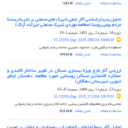
مشاهده مقاله
اصل مقاله
4.81 M
تحلیل پدیدار‏شناسی آثار منفی شهرک‏ های صنعتی بر تجربة زیستة
مردم بومی روستا (مطالعة موردی شهرک صنعتی خیرآباد آراک)
دوره 54، شماره 1، بهار 1401، صفحه
1-19
10.22059/jhgr.2020.288510.1008010
مسعوده نیکویی فرد، محمود نصیری، محمد رضا رضوانی
مشاهده مقاله
اصل مقاله
470.61 K
ارزیابی آثار طرح ویژة بهسازی مسکن در تغییر ساختار کالبدی و
عملکرد اقتصادی مساکن روستایی (مورد مطالعه: دهستان ئیلاق
جنوبی، شهرستان دهگلان)
دوره 53، شماره 1، بهار 1400، صفحه
47-63
10.22059/jhgr.2019.272204.1007835
مجتبی قدیری معصوم، افشین بهمنی، حامد قادرمرزی، محمد رضا رضوانی
مشاهده مقاله
اصل مقاله
853.44 K
تحلیل آثار بیمۀ اجتماعی کشاورزان، روستاییان و عشایر بر امنیت