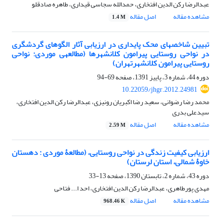
عبدالرضا رکن الدین افتخاری، حمدالله سجاسی قیداری، طاهره صادقلو
مشاهده مقاله
اصل مقاله
1.4 M
تبیین شاخص‎های محک پایداری در ارزیابی آثار الگوهای گردشگری
در نواحی روستایی پیرامون کلان‎شهرها (مطالعه‎ی موردی: نواحی
روستایی پیرامون کلان‎شهرتهران)
دوره 44، شماره 3، پاییز 1391، صفحه
69-94
10.22059/jhgr.2012.24981
محمد رضا رضوانی، سعید رضا اکبریان رونیزی، عبدالرضا رکن الدین افتخاری،
سیدعلی بدری
مشاهده مقاله
اصل مقاله
2.59 M
ارزیابی کیفیت زندگی در نواحی روستایی، (مطالعۀ موردی : دهستان
خاوۀ شمالی، استان لرستان)
دوره 43، شماره 2، تابستان 1390، صفحه
13-33
مهدی پورطاهری، عبدالرضا رکن الدین افتخاری، احد ا... فتاحی
مشاهده مقاله
اصل مقاله
968.46 K