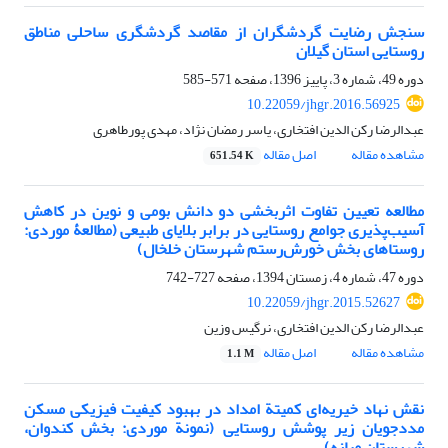
سنجش رضایت‌ گردشگران از مقاصد گردشگری ساحلی مناطق
روستایی استان گیلان
دوره 49، شماره 3، پاییز 1396، صفحه
571-585
10.22059/jhgr.2016.56925
عبدالرضا رکن الدین افتخاری، یاسر رمضان نژاد، مهدی پورطاهری
مشاهده مقاله
اصل مقاله
651.54 K
مطالعه تعیین تفاوت اثربخشی دو دانش بومی و نوین در کاهش
آسیب‌پذیری جوامع روستایی در برابر بلایای طبیعی (مطالعۀ موردی:
روستاهای بخش خورش‌رستم شهرستان خلخال)
دوره 47، شماره 4، زمستان 1394، صفحه
727-742
10.22059/jhgr.2015.52627
عبدالرضا رکن الدین افتخاری، نرگیس وزین
مشاهده مقاله
اصل مقاله
1.1 M
نقش نهاد خیریه‌ای کمیتة امداد در بهبود کیفیت فیزیکی مسکن
مددجویان زیر پوشش روستایی (نمونة موردی: بخش کندوان،
شهرستان میانه)