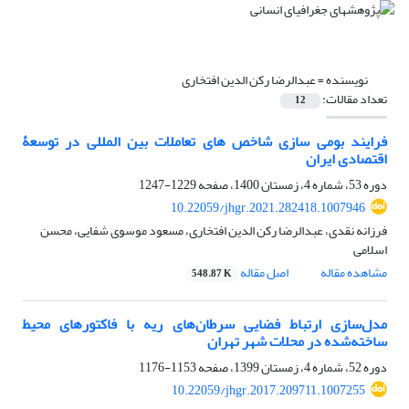
نویسنده =
عبدالرضا رکن الدین افتخاری
تعداد مقالات:
12
فرایند بومی‏ سازی شاخص ‏های تعاملات بین ‏المللی در توسعۀ
اقتصادی ایران
دوره 53، شماره 4، زمستان 1400، صفحه
1229-1247
10.22059/jhgr.2021.282418.1007946
فرزانه نقدی، عبدالرضا رکن الدین افتخاری، مسعود موسوی شفایی، محسن
اسلامی
مشاهده مقاله
اصل مقاله
548.87 K
مدل‌‌سازی ارتباط فضایی سرطان‌‌های ریه با فاکتورهای محیط
ساخته‌‌شده در محلات شهر تهران
دوره 52، شماره 4، زمستان 1399، صفحه
1153-1176
10.22059/jhgr.2017.209711.1007255