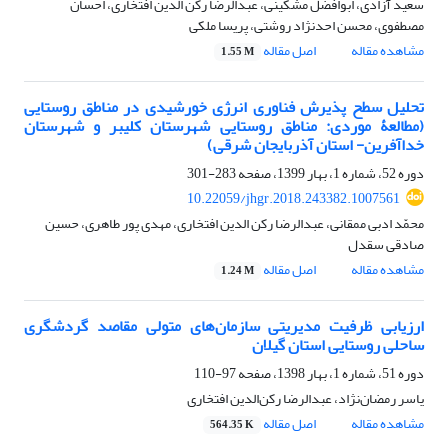
سعید آزادی، ابوافضل مشکینی، عبدالرضا رکن الدین افتخاری، احسان
مصطفوی، محسن احدنژاد روشتی، پریسا ملکی
مشاهده مقاله
اصل مقاله
1.55 M
تحلیل سطح پذیرش فناوری انرژی خورشیدی در مناطق روستایی
(مطالعۀ موردی: مناطق روستایی شهرستان کلیبر و شهرستان
خداآفرین- استان آذربایجان شرقی)
دوره 52، شماره 1، بهار 1399، صفحه
283-301
10.22059/jhgr.2018.243382.1007561
محمّد ادبی ممقانی، عبدالرضا رکن الدین افتخاری، مهدی پور طاهری، حسین
صادقی سقدل
مشاهده مقاله
اصل مقاله
1.24 M
ارزیابی ظرفیت مدیریتی سازمان‌های متولی مقاصد گردشگری
ساحلی روستایی استان گیلان
دوره 51، شماره 1، بهار 1398، صفحه
97-110
یاسر رمضان‌نژاد، عبدالرضا رکن‌الدین افتخاری
مشاهده مقاله
اصل مقاله
564.35 K