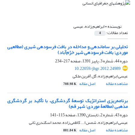
نویسنده =
ابراهیم زاده، عیسی
تعداد مقالات:
4
تحلیلی بر ساماندهی و مداخله در بافت فرسوده‎ی شهری (مطالعه‎ی
موردی: بافت فرسوده‎ی شهر خرّم‌آباد)
دوره 44، شماره 3، پاییز 1391، صفحه
217-234
10.22059/jhgr.2012.24989
عیسی ابراهیم زاده، گل آفرین ملکی
مشاهده مقاله
اصل مقاله
708.98 K
برنامه‌ریزی استراتژیک توسعۀ گردشگری، با تأکید بر گردشگری
مذهبی (مطالعۀ موردی: شهر قم)
دوره 43، شماره 2، تابستان 1390، صفحه
115-141
عیسی ابراهیم زاده، شمس ا... کاظمی زاده، محمد اسکندری ثانی
مشاهده مقاله
اصل مقاله
881.84 K