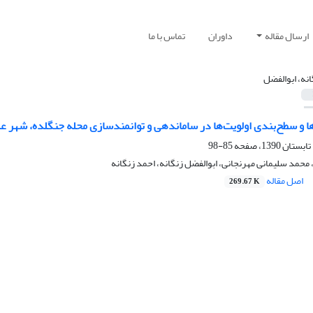
ارسال مقاله
داوران
تماس با ما
انه، ابوالفضل
‌بندی اولویت‌ها در ساماندهی و توانمندسازی محله جنگلده، شهر علی‎آباد کتول (استان گلستان
85-98
 محمد سلیمانی مهرنجانی، ابوالفضل زنگانه، احمد زنگانه
اصل مقاله
269.67 K