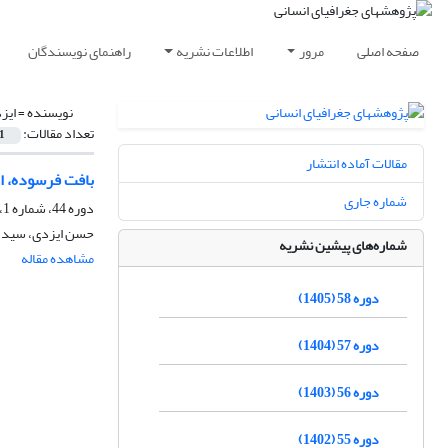
صفحه اصلی
مرور
اطلاعات نشریه
راهنمای نویسندگان
نویسنده =
ایز
تعداد مقالات:
1
مقالات آماده انتشار
بافت فرسوده، اولویّت‎بخشی، مدل ارزیابی چندمعیاری، ایمن‎سازی، کلان‎شهر کرج (مطالعه‎ی موردی: روس
شماره جاری
دوره 44، شماره 1، بهار 1390، صفحه
حسن ایزدی، سید عل
شماره‌های پیشین نشریه
مشاهده مقاله
دوره 58 (1405)
دوره 57 (1404)
دوره 56 (1403)
دوره 55 (1402)