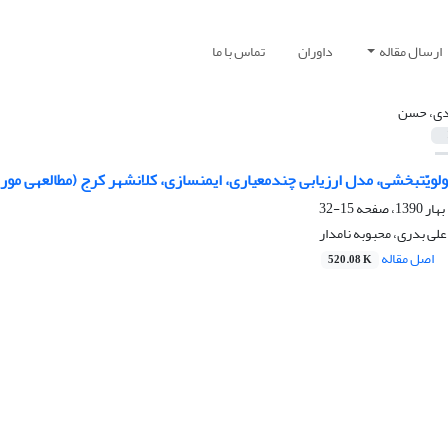
ارسال مقاله
داوران
تماس با ما
دی، حسن
تاهای کمباین‎دار استان فارس)
15-32
ی بدری، محبوبه نامدار
اصل مقاله
520.08 K