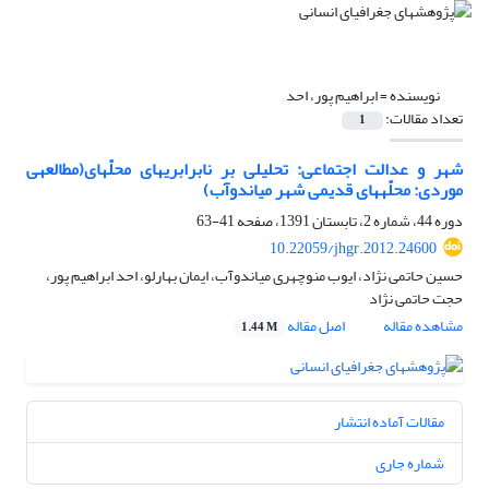
نویسنده =
ابراهیم پور، احد
تعداد مقالات:
1
شهر و عدالت اجتماعی: تحلیلی بر نابرابری‎های محلّه‎ای(مطالعه‎ی
موردی: محلّه‎های قدیمی شهر میاندوآب)
دوره 44، شماره 2، تابستان 1391، صفحه
41-63
10.22059/jhgr.2012.24600
حسین حاتمی نژاد، ایوب منوچهری میاندوآب، ایمان بهارلو، احد ابراهیم پور،
حجت حاتمی نژاد
مشاهده مقاله
اصل مقاله
1.44 M
مقالات آماده انتشار
شماره جاری