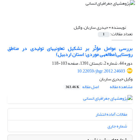
نویسنده =
حیدری ساربان، وکیل
تعداد مقالات:
1
بررسی عوامل مؤثّر بر تشکیل تعاونی‎های تولیدی در مناطق
روستایی(مطالعه‎ی موردی: استان اردبیل)
دوره 44، شماره 2، تابستان 1391، صفحه
103-118
10.22059/jhgr.2012.24603
وکیل حیدری ساربان
مشاهده مقاله
اصل مقاله
363.46 K
مقالات آماده انتشار
شماره جاری
شماره‌های پیشین نشریه