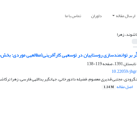
ارسال مقاله
داوران
تماس با ما
اشوند، زهرا
روستاییان در توسعه‎ی کارآفرینی(مطالعه‎ی موردی: بخش‌های زند و سامن شهرستان ملایر)
119-138
10.22059/jhgr
رودی، مجتبی قدیری معصوم، فضیله دادورخانی، جهانگیر یداللهی فارسی، زهرا ترکاش
اصل مقاله
1.14 M