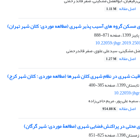
ی رفیعیان، ابوالفضل مشکینی، صفر قائد رحمتی
اصل مقاله
1.11 M
ی مسکن گروه های آسیب ‏پذیر شهری (مطالعه موردی: کلان‏ شهر تهران)
871-888
10.22059/jhgr.2019.250
فضل مشکینی، سیدعلی علوی، صفر قائدرحمتی
اصل مقاله
1.27 M
قیت شهری در نظام شهری کلان شهرها (مطالعه موردی : کلان شهر کرج)
385-400
10.22059/jhgr
سمیه علی پور، مریم حاجی زاده
اصل مقاله
954.88 K
ی محلی در پراکنش فضایی شهری (مطالعۀ موردی: شهر گرگان)
825-851