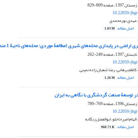
809-829
10.22059/jhgr
 مهدی نورمحمدی
اصل مقاله
1.03 M
 اراضی در پایداری محله‌های شهری (مطالعۀ موردی: محله‌های ناحیۀ 1 منطقۀ 14 تهران)
249-262
10.22059/jhgr
کاظم برهانی، رضا شعبان زاده نمینی
اصل مقاله
1.26 M
 در توسعۀ صنعت گردشگری با نگاهی به ایران
769-789
10.22059/jhgr
لهام امیرحاجلو، ابوالفضل زنگانه
اصل مقاله
968.71 K