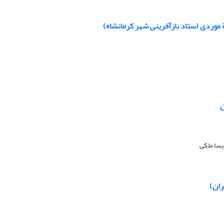
ة موردی (ستاد بازآفرینی شهر کرمانشاه)
ن
یسا ملکی
ران)