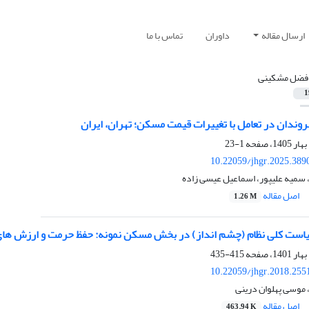
ارسال مقاله
داوران
تماس با ما
افضل مشکینی
1
وندان در تعامل با تغییرات قیمت مسکن؛ تهران، ایران
1-23
10.22059/jhgr.2025.389
 سمیه علیپور، اسماعیل عیسی زاده
اصل مقاله
1.26 M
یاست کلی نظام (چشم ‏انداز) در بخش مسکن نمونه: حفظ حرمت و ارزش ‏
415-435
10.22059/jhgr.2018.255
 موسی پهلوان درینی
اصل مقاله
463.94 K