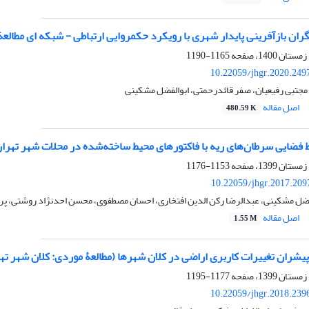
ران بازآفرینی پایدار شهری با رویکرد حکمروایی ارتباطی - شبکه ‏ای مطالع
1165-1190
10.22059/jhgr.2020.249
مجتبی رفیعیان، صفر قائدرحمتی، ابوالفضل مشکینی
اصل مقاله
480.59 K
ط فضایی سرطان‌‌های ریه با فاکتورهای محیط ساخته‌‌شده در محلات شهر تهرا
1153-1176
10.22059/jhgr.2017.209
فضل مشکینی، عبدالرضا رکن الدین افتخاری، احسان مصطفوی، محسن احدنژاد روشتی، پر
اصل مقاله
1.55 M
یشران تغییرات کاربری اراضی در کلان شهرها (مطالعۀ موردی: کلان شهر ته
1177-1195
10.22059/jhgr.2018.239