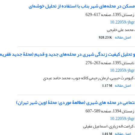
سکن در محله‌های شهر بناب با استفاده از تحلیل خوشه‌ای
617-629
10.22059/jhgr
 محمد علی خلیجی
اصل مقاله
928.23 K
و تحلیل کیفیت زندگی شهری در محله‌های جدید و قدیم (محلۀ جدید ظفریه
263-276
10.22059/jhgr
 کیومرث حبیبی، ارمان رحیمی کاکه جوب، محمد حامد عبدی
اصل مقاله
1.17 M
تماعی در محله های شهری (مطالعۀ موردی: محلۀ اوین شهر تهران)
589-607
10.22059/jhgr
کرامت اله زیاری، اسماعیل عقیلی
اصل مقاله
1.01 M