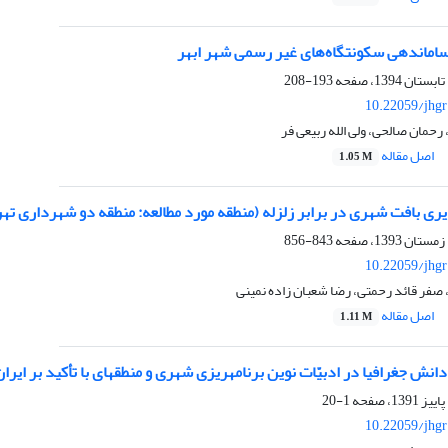
ساماندهی سکونتگاه‌های غیر رسمی شهر ابهر
193-208
10.22059/jhgr
رحمان صالحی، ولی الله ربیعی فر
اصل مقاله
1.05 M
ی بافت شهری در برابر زلزله (منطقه مورد مطالعه: منطقه دو شهرداری تهر
843-856
10.22059/jhgr
صفر قائد رحمتی، رضا شعبان زاده نمینی
اصل مقاله
1.11 M
انش جغرافیا در ادبیّات نوین برنامه‏ریزی شهری و منطقه‏ای با تأکید بر ایران
1-20
10.22059/jhgr