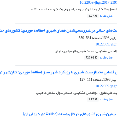
10.22059/jhgr.2017.239
لفضل مشکینی، جلال کرمی، بایرام چوقی کمکی، عبدالحمید نشاط
اصل مقاله
1.27 M
ست‌های جهانی بر غیررسمی‌شدن فضای شهری (مطالعه موردی: کشورهای جن
531-550
10.22059/jhgr
الفضل مشکینی، محمد شیخی، الهام امیرحاجلو
اصل مقاله
720.02 K
 فضایی محیط‌زیست شهری با رویکرد شهر سبز (مطالعة موردی: کلان‌شهر ته
111-127
10.22059/jhgr
د علی علوی، ابوالفضل مشکینی، عبدالرسول سلمان ماهینی
اصل مقاله
1.17 M
 زمین‌شهری کشورهای درحال‌توسعه (مطالعۀ موردی: ایران)