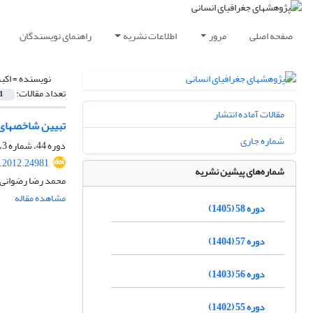
صفحه اصلی
مرور
اطلاعات نشریه
راهنمای نویسندگان
نویسنده =
اکب
تعداد مقالات:
1
مقالات آماده انتشار
تبیین شاخص‎های محک پایداری در ارزیابی آثار الگوهای گردشگری در نواحی روستایی پیرامون کلان‎شهرها (مطالعه‎ی موردی: نواحی روستایی پیرامون کلان‎شهرتهران)
شماره جاری
دوره 44، شماره 3، پاییز 1391، صفحه
.2012.24981
شماره‌های پیشین نشریه
محمد رضا رضوانی، 
مشاهده مقاله
دوره 58 (1405)
دوره 57 (1404)
دوره 56 (1403)
دوره 55 (1402)