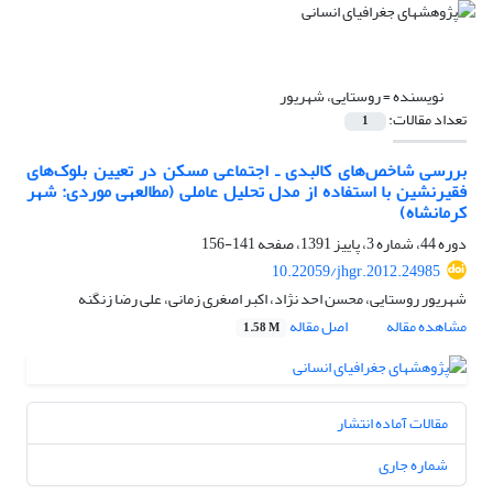
نویسنده =
روستایی، شهریور
تعداد مقالات:
1
بررسی شاخص‌های کالبدی ـ اجتماعی مسکن در تعیین بلوک‌های
فقیرنشین با استفاده از مدل تحلیل عاملی (مطالعه‎ی موردی: شهر
کرمانشاه)
دوره 44، شماره 3، پاییز 1391، صفحه
141-156
10.22059/jhgr.2012.24985
شهریور روستایی، محسن احد نژاد، اکبر اصغری زمانی، علی رضا زنگنه
مشاهده مقاله
اصل مقاله
1.58 M
مقالات آماده انتشار
شماره جاری