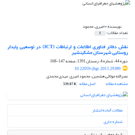
نویسنده =
امیری، محمود
تعداد مقالات:
1
نقش دفاتر فناوری اطلاعات و ارتباطات (ICT) در توسعه‎ی پایدار
روستایی شهرستان مشکین‎شهر
دوره 44، شماره 4، زمستان 1391، صفحه
147-168
10.22059/jhgr.2013.29389
نصرالله مولائی هشجین، محمود امیری، مهدی محمدی
مشاهده مقاله
اصل مقاله
539.07 K
مقالات آماده انتشار
شماره جاری
شماره‌های پیشین نشریه