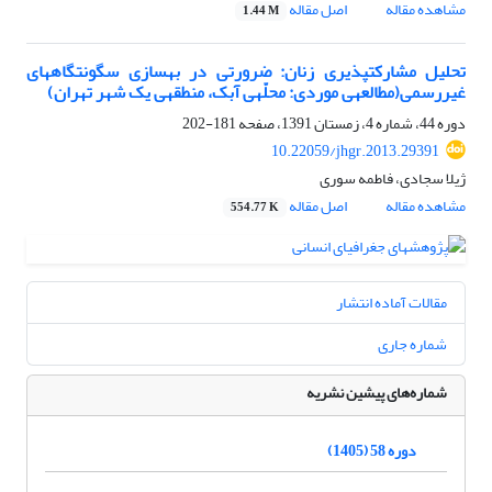
مشاهده مقاله
اصل مقاله
1.44 M
تحلیل مشارکت‎پذیری زنان: ضرورتی در بهسازی سگونتگاه‎های
غیررسمی(مطالعه‎ی موردی: محلّه‎ی آبک، منطقه‎ی یک شهر تهران)
دوره 44، شماره 4، زمستان 1391، صفحه
181-202
10.22059/jhgr.2013.29391
ژیلا سجادی، فاطمه سوری
مشاهده مقاله
اصل مقاله
554.77 K
مقالات آماده انتشار
شماره جاری
شماره‌های پیشین نشریه
دوره 58 (1405)