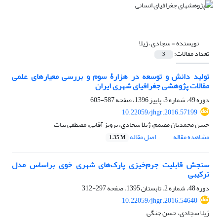
نویسنده =
سجادی، ژیلا
تعداد مقالات:
3
تولید دانش و توسعه در هزارۀ سوم و بررسی معیارهای علمی
مقالات پژوهشی جغرافیای شهری ایران
دوره 49، شماره 3، پاییز 1396، صفحه
587-605
10.22059/jhgr.2016.57199
حسن محمدیان مصمم، ژیلا سجادی، پرویز آقایی، مصطفی بیات
مشاهده مقاله
اصل مقاله
1.35 M
سنجش قابلیت جرم‌خیزی پارک‌های شهری خوی براساس مدل
ترکیبی
دوره 48، شماره 2، تابستان 1395، صفحه
297-312
10.22059/jhgr.2016.54640
ژیلا سجادی، حسن جنگی