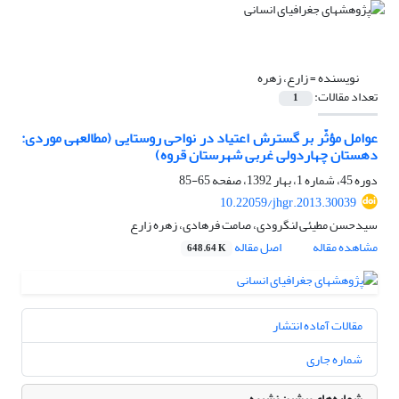
نویسنده =
زارع، زهره
تعداد مقالات:
1
عوامل مؤثّر بر گسترش اعتیاد در نواحی روستایی (مطالعه‎ی موردی:
دهستان چهاردولی غربی شهرستان قروه)
دوره 45، شماره 1، بهار 1392، صفحه
65-85
10.22059/jhgr.2013.30039
سیدحسن مطیئی لنگرودی، صامت فرهادی، زهره زارع
مشاهده مقاله
اصل مقاله
648.64 K
مقالات آماده انتشار
شماره جاری
شماره‌های پیشین نشریه