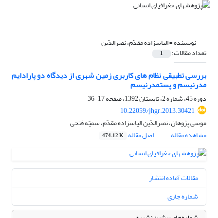
نویسنده =
الیاس‎زاده مقدّم، نصرالدّین
تعداد مقالات:
1
بررسی تطبیقی نظام های کاربری زمین شهری از دیدگاه دو پارادایم
مدرنیسم و پست‎مدرنیسم
دوره 45، شماره 2، تابستان 1392، صفحه
17-36
10.22059/jhgr.2013.30421
موسی پژوهان، نصرالدّین الیاس‎زاده مقدّم، سمیّه فتحی
مشاهده مقاله
اصل مقاله
474.12 K
مقالات آماده انتشار
شماره جاری
شماره‌های پیشین نشریه