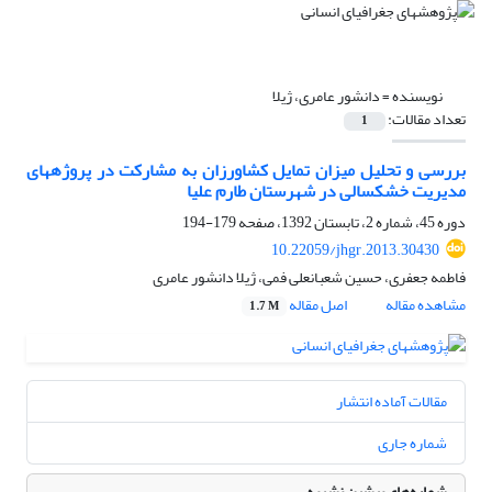
نویسنده =
دانشور عامری، ژیلا
تعداد مقالات:
1
بررسی و تحلیل میزان تمایل کشاورزان به مشارکت در پروژه‎های
مدیریت خشکسالی در شهرستان طارم علیا
دوره 45، شماره 2، تابستان 1392، صفحه
179-194
10.22059/jhgr.2013.30430
فاطمه جعفری، حسین شعبانعلی فمی، ژیلا دانشور عامری
مشاهده مقاله
اصل مقاله
1.7 M
مقالات آماده انتشار
شماره جاری
شماره‌های پیشین نشریه