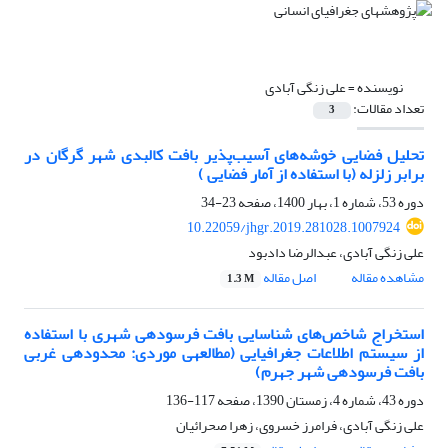
نویسنده =
علی زنگی آبادی
تعداد مقالات:
3
تحلیل فضایی خوشه‌های آسیب‌پذیر بافت کالبدی شهر گرگان در
برابر زلزله (با استفاده از آمار فضایی )
دوره 53، شماره 1، بهار 1400، صفحه
23-34
10.22059/jhgr.2019.281028.1007924
علی زنگی آبادی، عبدالرضا دادبود
مشاهده مقاله
اصل مقاله
1.3 M
استخراج شاخص‌های شناسایی بافت فرسوده‎ی شهری با استفاده
از سیستم اطلاعات جغرافیایی (مطالعه‎ی موردی: محدوده‎ی غربی
بافت فرسوده‎ی شهر جهرم)
دوره 43، شماره 4، زمستان 1390، صفحه
117-136
علی زنگی آبادی، فرامرز خسروی، زهرا صحرائیان