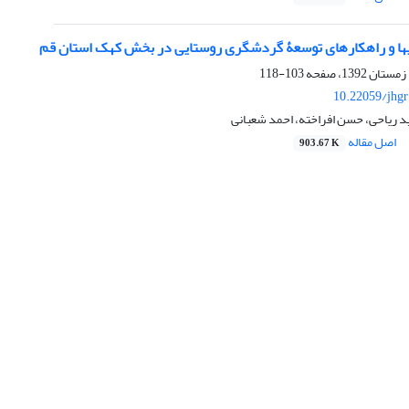
م
103-118
10.22059/jhgr
د ریاحی، حسن افراخته، احمد شعبانی
اصل مقاله
903.67 K