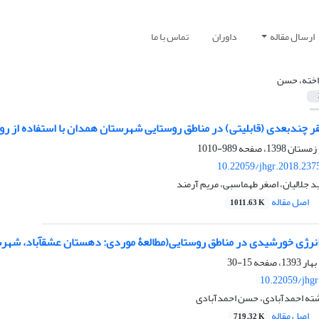
ارسال مقاله
داوران
تماس با ما
اخته، حسن
قر چندبعدی (قابلیتی) در مناطق روستایی شهرستان همدان با استفاده از رو
989-1010
10.22059/jhgr.2018.237
 جلالیان، اصغر طهماسبی، مریم آرمند
اصل مقاله
1011.63 K
15-30
10.22059/jhgr
ته احمدآبادی، حسن احمدآبادی
اصل مقاله
719.32 K