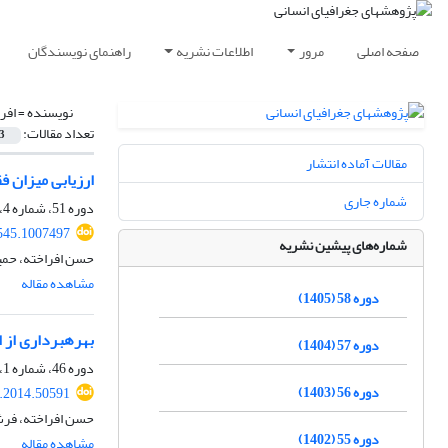
صفحه اصلی
مرور
اطلاعات نشریه
راهنمای نویسندگان
نویسنده =
افر
تعداد مقالات:
3
مقالات آماده انتشار
ارزیابی میزان ف
شماره جاری
دوره 51، شماره 4، زمستان 1398، صفحه
545.1007497
شماره‌های پیشین نشریه
حسن افراخته، حمید
مشاهده مقاله
دوره 58 (1405)
بهره‎برداری از انرژی خورشیدی در مناطق روستایی(مطالعۀ موردی: دهستان عشق‎آباد، شهرستان نیشابور)
دوره 57 (1404)
دوره 46، شماره 1، بهار 1393، صفحه
دوره 56 (1403)
.2014.50591
حسن افراخته، فرش
دوره 55 (1402)
مشاهده مقاله