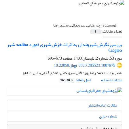
نویسنده =
پورغلامی سروندانی، محمد رضا
تعداد مقالات:
1
بررسی نگرش شهروندان به اثرات خزش شهری (مورد مطالعه: شهر
دماوند)
دوره 53، شماره 2، تابستان 1400، صفحه
673-695
10.22059/jhgr.2020.285523.1007975
ناصر بیات، محمد رضا پورغلامی سروندانی، هادی فدایی، علی اصانلو
مشاهده مقاله
اصل مقاله
965.38 K
مقالات آماده انتشار
شماره جاری
شماره‌های پیشین نشریه