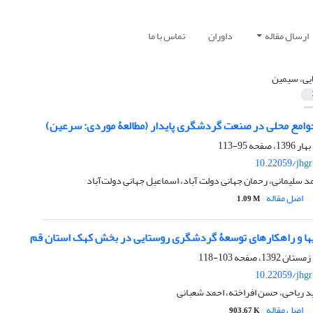
ارسال مقاله
داوران
تماس با ما
ایی، سیمین
مع محلی در صنعت گردشگری پایدار (مطالعۀ موردی: سرعین)
95-113
10.22059/jhgr
د سلیمانی، رحمان جهانی دولت آباد، اسماعیل جهانی دولت‌آباد
اصل مقاله
1.09 M
م
103-118
10.22059/jhgr
د ریاحی، حسن افراخته، احمد شعبانی
اصل مقاله
903.67 K