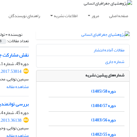
صفحه اصلی
مرور
اطلاعات نشریه
راهنمای نویسندگان
نویسنده =
تول
تعداد مقالات:
3
مقالات آماده انتشار
نقش مشارکت جوا
شماره جاری
دوره 49، شماره 1، بهار 1396، صفحه
.2017.53814
شماره‌های پیشین نشریه
سیمین تولایی، محم
مشاهده مقاله
دوره 58 (1405)
بررسی توانمندی‎ها و راهکارهای توسعۀ گردشگری روستایی در بخش کهک استان ق
دوره 57 (1404)
دوره 45، شماره 4، زمستان 1392، صفحه
دوره 56 (1403)
.2013.36138
سیمین تولایی، وحی
دوره 55 (1402)
مشاهده مقاله