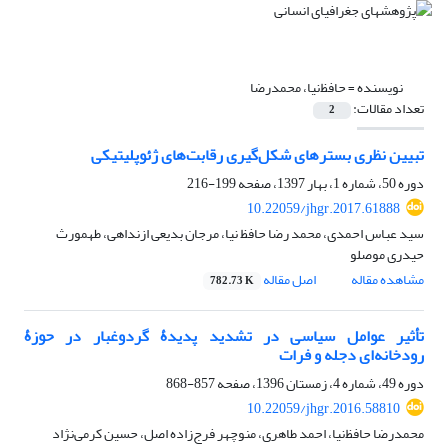
نویسنده =
حافظ‌نیا، محمدرضا
تعداد مقالات:
2
تبیین نظری بسترهای شکل‌گیری رقابت‌های ژئوپلیتیکی
دوره 50، شماره 1، بهار 1397، صفحه
199-216
10.22059/jhgr.2017.61888
سید عباس احمدی، محمد رضا حافظ نیا، مرجان بدیعی ازنداهی، طهمورث
حیدری موصلو
مشاهده مقاله
اصل مقاله
782.73 K
تأثیر عوامل سیاسی در تشدید پدیدۀ گردوغبار در حوزۀ
رودخانه‌ای دجله و فرات
دوره 49، شماره 4، زمستان 1396، صفحه
857-868
10.22059/jhgr.2016.58810
محمدرضا حافظ‌نیا، احمد طاهری، منوچهر فرج‌زاده اصل، حسین کرمی‌نژاد