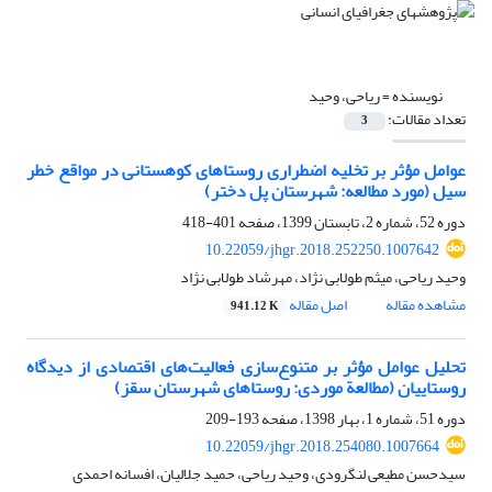
نویسنده =
ریاحی، وحید
تعداد مقالات:
3
عوامل مؤثر بر تخلیه اضطراری روستاهای کوهستانی در مواقع خطر
سیل (مورد مطالعه: شهرستان پل ‏دختر)
دوره 52، شماره 2، تابستان 1399، صفحه
401-418
10.22059/jhgr.2018.252250.1007642
وحید ریاحی، میثم طولابی نژاد، مهرشاد طولابی نژاد
مشاهده مقاله
اصل مقاله
941.12 K
تحلیل عوامل مؤثر بر متنوع‌سازی فعالیت‌های اقتصادی از دیدگاه
روستاییان (مطالعة موردی: روستاهای شهرستان سقز)
دوره 51، شماره 1، بهار 1398، صفحه
193-209
10.22059/jhgr.2018.254080.1007664
سیدحسن مطیعی لنگرودی، وحید ریاحی، حمید جلالیان، افسانه احمدی