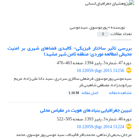
نویسنده =
پورموسوی، سیدموسی
تعداد مقالات:
2
بررسی تاثیر ساختار فیزیکی- کالبدی فضاهای شهری بر امنیت
محیطی (مطالعه موردی: منطقه ثامن شهر مشهد)
دوره 47، شماره 3، پاییز 1394، صفحه
463-476
10.22059/jhgr.2015.51256
سیدموسی پورموسوی، فرضعلی سالاری سردری، سید دانا علی زاده، مریم
بیرانوندزاده، مصطفی شاهینی فر
مشاهده مقاله
اصل مقاله
1.16 M
تبیین جغرافیایی بنیادهای هویت در مقیاس محلی
دوره 46، شماره 3، پاییز 1393، صفحه
505-522
10.22059/jhgr.2014.51224
مرجان بدیعی ازنداهی، محمدباقر قالیباف، سید موسی پور موسوی، محمد