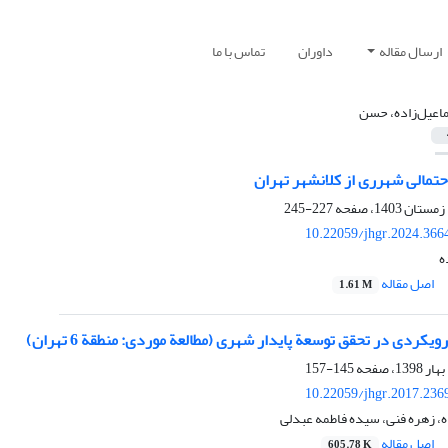
ارسال مقاله
داوران
تماس با ما
اعیل‌زاده، حسن
حتمالی شهرری از کلانشهر تهران
227-245
10.22059/jhgr.2024.366
ه
اصل مقاله
1.61 M
ردی در تحقق توسعة پایدار شهری (مطالعة موردی: منطقة 6 تهران)
145-157
10.22059/jhgr.2017.236
، زهره فنی، سیده فاطمه عبدلی
اصل مقاله
605.78 K