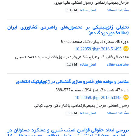
مرجان بدیعی ازنداهی، رسول افضلی، علی امیری
مشاهده مقاله
اصل مقاله
1.15 M
تحلیلی ژئوپلیتیکی بر محصول‌های راهبردی کشاورزی ایران
(مطالعۀ موردی: گندم)
دوره 48، شماره 1، بهار 1395، صفحه
53-67
10.22059/jhgr.2016.51495
محمدباقر قالیباف، زهرا پیشگاهی فرد، رسول افضلی، سید محمد حسینی
مشاهده مقاله
اصل مقاله
1.39 M
عناصر و مولفه های قلمرو سازی گفتمانی در ژئوپلیتیک انتقادی
دوره 47، شماره 3، پاییز 1394، صفحه
577-588
10.22059/jhgr.2015.53345
رسول افضلی، مرجان بدیعی ازنداهی، یاشار ذکی، وحید کیانی
مشاهده مقاله
اصل مقاله
1.36 M
بررسی ابعاد حقوقی قوانین امنیّت شهری و عملکرد مسئولان در
ساماندهی معضلات امنیّتی شهروندان (مطالعه‎ی موردی: منطقه‎ی 13