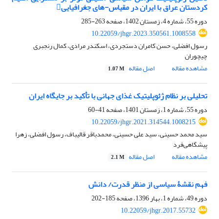
کردستان عراق با ایران در مقیاس-های جغرافیایی
دوره 55، شماره 4، زمستان 1402، صفحه
263-285
10.22059/jhgr.2023.350561.1008558
رسول افضلی، حسن کامران دستجردی، اسکندر مرادی، کمال رنجبری
چیچوران
مشاهده مقاله
اصل مقاله
1.07 M
تحلیلی بر نظام ژئوپلیتیک غذای جهانی با تأکید بر جایگاه ایران
دوره 55، شماره 1، زمستان 1401، صفحه
41-60
10.22059/jhgr.2021.314544.1008215
سید محمد حسینی، سید علی حسینی، محمدباقر قالیباف، رسول افضلی، زهرا
پیشگاهی‌فرد
مشاهده مقاله
اصل مقاله
2.1 M
فهم نقشۀ سیاسی از منظر قدرت/ دانش
دوره 49، شماره 1، بهار 1396، صفحه
185-202
10.22059/jhgr.2017.55732