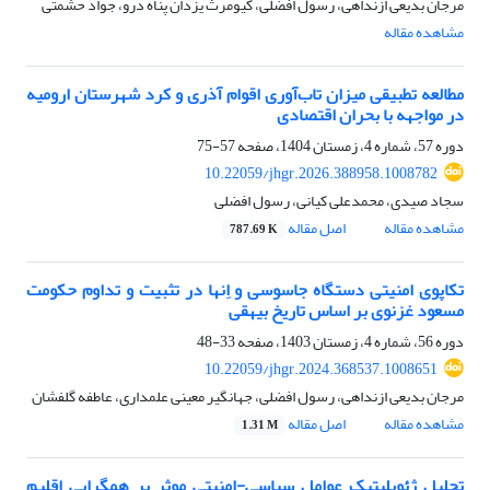
مرجان بدیعی ازنداهی، رسول افضلی، کیومرث یزدان پناه درو، جواد حشمتی
مشاهده مقاله
مطالعه تطبیقی میزان تاب‌آوری اقوام آذری و کرد شهرستان ارومیه
در مواجهه با بحران اقتصادی
دوره 57، شماره 4، زمستان 1404، صفحه
57-75
10.22059/jhgr.2026.388958.1008782
سجاد صیدی، محمدعلی کیانی، رسول افضلی
مشاهده مقاله
اصل مقاله
787.69 K
تکاپوی امنیتی دستگاه جاسوسی و اِنها در تثبیت و تداوم حکومت
مسعود غزنوی بر اساس تاریخ بیهقی
دوره 56، شماره 4، زمستان 1403، صفحه
33-48
10.22059/jhgr.2024.368537.1008651
مرجان بدیعی ازنداهی، رسول افضلی، جهانگیر معینی علمداری، عاطفه گلفشان
مشاهده مقاله
اصل مقاله
1.31 M
تحلیل ژئوپلیتیک عوامل سیاسی-امنیتی موثر بر همگرایی اقلیم