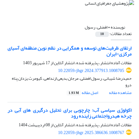
نویسنده =
افضلی، رسول
تعداد مقالات:
10
ارتقای ظرفیت‌های توسعه و همگرایی در نظم نوین منطقه‌ای آسیای
مرکزی-ایران
مقالات آماده انتشار، پذیرفته شده، انتشار آنلاین از
17 شهریور 1403
10.22059/jhgr.2024.377913.1008705
حمیدرضا شیبانی، رسول افضلی، مرجان بدیعی ازنداهی، کیومرث یزدان پناه
درو
مشاهده مقاله
اصل مقاله
1.93 M
اکولوژی سیاسی آب؛ چارچوبی برای تحلیل درگیری های آبی در
چرخه هیدرواجتماعی زاینده رود
مقالات آماده انتشار، پذیرفته شده، انتشار آنلاین از
08 اردیبهشت 1404
10.22059/jhgr.2025.386636.1008767