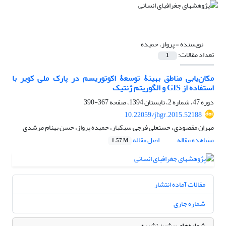
نویسنده =
پرواز، حمیده
تعداد مقالات:
1
مکان‌یابی مناطق بهینۀ توسعۀ اکوتوریسم در پارک ملی کویر با
استفاده از GIS و الگوریتم ژنتیک
دوره 47، شماره 2، تابستان 1394، صفحه
367-390
10.22059/jhgr.2015.52188
مهران مقصودی، حسنعلی فرجی سبکبار، حمیده پرواز، حسن بهنام مرشدی
مشاهده مقاله
اصل مقاله
1.57 M
مقالات آماده انتشار
شماره جاری
شماره‌های پیشین نشریه