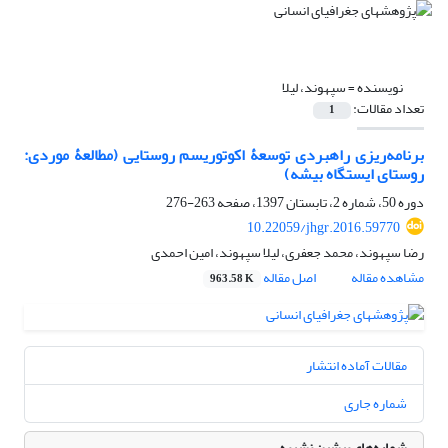
نویسنده =
سپهوند، لیلا
تعداد مقالات:
1
برنامه‌ریزی راهبردی توسعۀ اکوتوریسم روستایی (مطالعۀ موردی:
روستای ایستگاه‌ بیشه)
دوره 50، شماره 2، تابستان 1397، صفحه
263-276
10.22059/jhgr.2016.59770
رضا سپهوند، محمد جعفری، لیلا سپهوند، امین احمدی
مشاهده مقاله
اصل مقاله
963.58 K
مقالات آماده انتشار
شماره جاری
شماره‌های پیشین نشریه