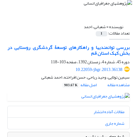
نویسنده =
شعبانی، احمد
تعداد مقالات:
1
بررسی توانمندی‎ها و راهکارهای توسعۀ گردشگری روستایی در
بخش کهک استان قم
دوره 45، شماره 4، زمستان 1392، صفحه
103-118
10.22059/jhgr.2013.36138
سیمین تولایی، وحید ریاحی، حسن افراخته، احمد شعبانی
مشاهده مقاله
اصل مقاله
903.67 K
مقالات آماده انتشار
شماره جاری
شماره‌های پیشین نشریه