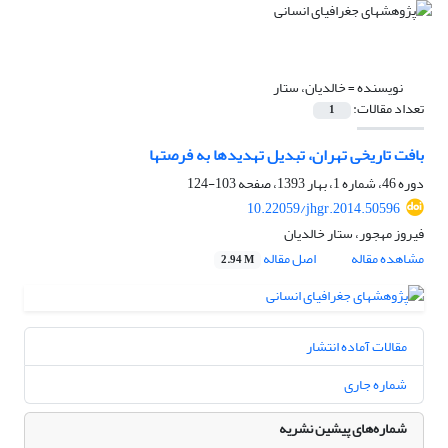
نویسنده =
خالدیان، ستار
تعداد مقالات:
1
بافت تاریخی تهران، تبدیل تهدیدها به فرصت‎ها
دوره 46، شماره 1، بهار 1393، صفحه
103-124
10.22059/jhgr.2014.50596
فیروز مهجور، ستار خالدیان
مشاهده مقاله
اصل مقاله
2.94 M
مقالات آماده انتشار
شماره جاری
شماره‌های پیشین نشریه