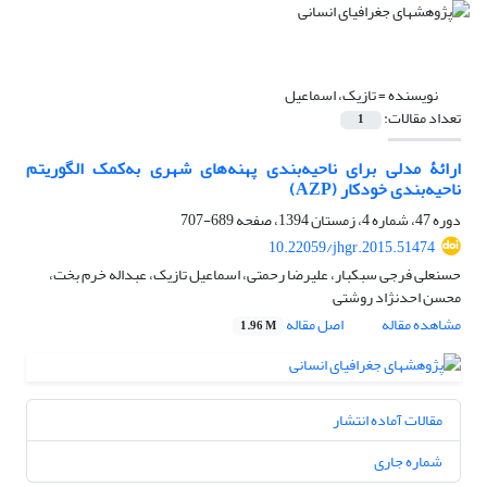
نویسنده =
تازیک، اسماعیل
تعداد مقالات:
1
ارائۀ مدلی برای ناحیه‌بندی پهنه‌های شهری به‌کمک الگوریتم
ناحیه‌بندی خودکار (AZP)
دوره 47، شماره 4، زمستان 1394، صفحه
689-707
10.22059/jhgr.2015.51474
حسنعلی فرجی سبکبار، علیرضا رحمتی، اسماعیل تازیک، عبداله خرم بخت،
محسن احدنژاد روشتی
مشاهده مقاله
اصل مقاله
1.96 M
مقالات آماده انتشار
شماره جاری