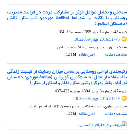
سنجش و تحلیل عوامل موثر بر مشارکت مردم در فرایند مدیریت
روستایی با تاکید بر شوراها (مطالعۀ موردی: شهرستان تالش
(دهستان اسالم))
دوره 48، شماره 1، بهار 1395، صفحه
89-104
10.22059/jhgr.2016.51776
مجید یاسوری، یاسر رمضان نژاد، حمید شایان
مشاهده مقاله
اصل مقاله
1.38 M
رتبه‌بندی نواحی روستایی براساس میزان رضایت از کیفیت زندگی
با استفاده از مدل تصمیم‌گیری کوپراس (مطالعۀ موردی: دهستان
نورآباد، بخش مرکزی شهرستان دلفان، استان لرستان)
دوره 47، شماره 3، پاییز 1394، صفحه
423-437
10.22059/jhgr.2015.51249
سید علی علوی، احدالله فتاحی، یاسر رمضان نژاد، ابراهیم خلیفه
مشاهده مقاله
اصل مقاله
1.29 M