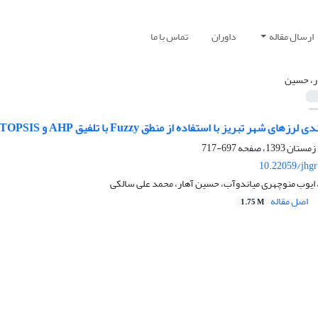
ارسال مقاله
داوران
تماس با ما
ر، حسین
شهر تبریز با استفاده از منطق Fuzzy با تلفیق AHP و TOPSIS در محیط ARCGIS
697-717
10.22059/jhgr
 ایوب منوچهری میاندوآب، حسین آهار، محمد علی سالکی
اصل مقاله
1.75 M