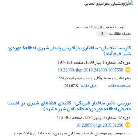
نویسنده =
بیرانوندزاده، مریم
تعداد مقالات:
2
کاربست تحلیلی- ساختاری بازآفرینی پایدار شهری (مطالعۀ موردی:
شهر خرم‏ آباد)
دوره 52، شماره 1، بهار 1399، صفحه
181-197
10.22059/jhgr.2018.242890.1007558
زهره فنی، جمیله توکلی نیا، مریم بیرانوندزاده
مشاهده مقاله
اصل مقاله
991.67 K
بررسی تاثیر ساختار فیزیکی- کالبدی فضاهای شهری بر امنیت
محیطی (مطالعه موردی: منطقه ثامن شهر مشهد)
دوره 47، شماره 3، پاییز 1394، صفحه
463-476
10.22059/jhgr.2015.51256
سیدموسی پورموسوی، فرضعلی سالاری سردری، سید دانا علی زاده، مریم