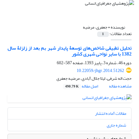
نویسنده =
جعفری، مرضیه
تعداد مقالات:
1
تحلیل تطبیقی شاخص‌های توسعۀ پایدار شهر بم بعد از زلزلۀ سال
1382 با سایر نواحی شهری کشور
دوره 46، شماره 3، پاییز 1393، صفحه
587-602
10.22059/jhgr.2014.51262
حجت اله شرفی، لیلا جلال آبادی، مرضیه جعفری
مشاهده مقاله
اصل مقاله
490.79 K
مقالات آماده انتشار
شماره جاری
شماره‌های پیشین نشریه