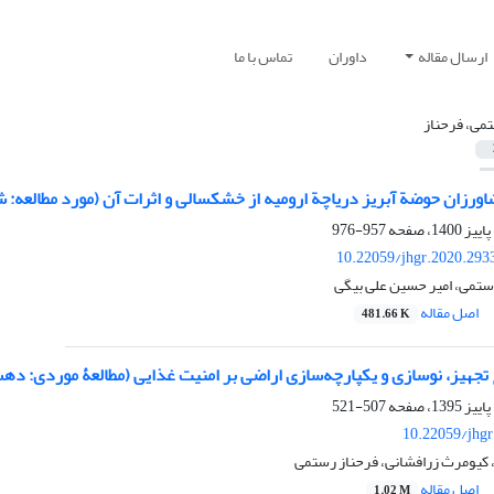
ارسال مقاله
داوران
تماس با ما
می، فرحناز
ورزان حوضة آبریز دریاچة ارومیه از خشک‏سالی و اثرات آن (مورد مطالعه:
957-976
10.22059/jhgr.2020.293
رستمی، امیر حسین علی بیگی
اصل مقاله
481.66 K
تجهیز، نوسازی و یکپارچه‌سازی اراضی بر امنیت غذایی (مطالعۀ موردی: ده
507-521
10.22059/jhgr
 کیومرث زرافشانی، فرحناز رستمی
اصل مقاله
1.02 M