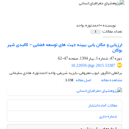
نویسنده =
احمدتوزه، واحد
تعداد مقالات:
1
ارزیابی و مکان یابی بهینه جهت های توسعه فضایی - کالبدی شهر
بوکان
دوره 47، شماره 1، بهار 1394، صفحه
47-62
10.22059/jhgr.2015.53387
براتعلی خاکپور، ایوب معروفی، بایزید شریفی، واحد احمدتوزه، هادی سلیمانی
مشاهده مقاله
اصل مقاله
1.3 M
مقالات آماده انتشار
شماره جاری
شماره‌های پیشین نشریه