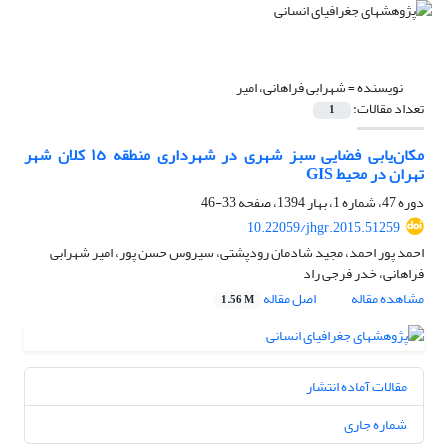
نویسنده =
شهرابی فراهانی، امیر
تعداد مقالات:
1
مکان‌یابی فضایی سبز شهری در شهرداری منطقه ١٥ کلان شهر
تهران در محیط GIS
دوره 47، شماره 1، بهار 1394، صفحه
33-46
10.22059/jhgr.2015.51259
احمد پور احمد، مجید شادمان رودپشتی، سیروس حسن پور، امیر شهرابی
فراهانی، خدر فرجی راد
مشاهده مقاله
اصل مقاله
1.56 M
مقالات آماده انتشار
شماره جاری