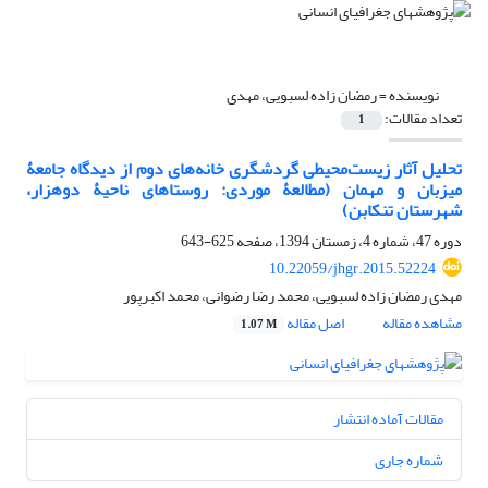
نویسنده =
رمضان زاده لسبویی، مهدی
تعداد مقالات:
1
تحلیل آثار زیست‌محیطی گردشگری خانه‌های دوم از دیدگاه جامعۀ
میزبان و مهمان (مطالعۀ موردی: روستاهای ناحیۀ دوهزار،
شهرستان تنکابن)
دوره 47، شماره 4، زمستان 1394، صفحه
625-643
10.22059/jhgr.2015.52224
مهدی رمضان زاده لسبویی، محمد رضا رضوانی، محمد اکبرپور
مشاهده مقاله
اصل مقاله
1.07 M
مقالات آماده انتشار
شماره جاری