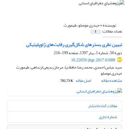
نویسنده =
حیدری موصلو، طهمورث
تعداد مقالات:
1
تبیین نظری بسترهای شکل‌گیری رقابت‌های ژئوپلیتیکی
دوره 50، شماره 1، بهار 1397، صفحه
199-216
10.22059/jhgr.2017.61888
سید عباس احمدی، محمد رضا حافظ نیا، مرجان بدیعی ازنداهی، طهمورث
حیدری موصلو
مشاهده مقاله
اصل مقاله
782.73 K
مقالات آماده انتشار
شماره جاری