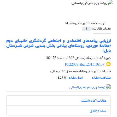
نویسنده =
دادور خانی، فضیله
تعداد مقالات:
1
ارزیابی پیامدهای اقتصادی و اجتماعی گردشگری خانه‎های دوم
(مطالعۀ موردی: روستاهای ییلاقی بخش بندپی شرقی شهرستان
بابل)
دوره 45، شماره 4، زمستان 1392، صفحه
75-102
10.22059/jhgr.2013.36137
فضیله دادور خانی، فاطمه محمدزاده لاریجانی
مشاهده مقاله
اصل مقاله
1.27 M
مقالات آماده انتشار
شماره جاری