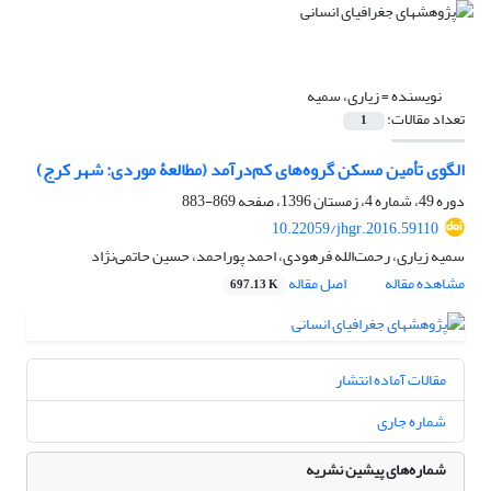
نویسنده =
زیاری، سمیه
تعداد مقالات:
1
الگوی تأمین مسکن گروه‌های کم‌درآمد (مطالعۀ موردی: شهر کرج)
دوره 49، شماره 4، زمستان 1396، صفحه
869-883
10.22059/jhgr.2016.59110
سمیه زیاری، رحمت‌الله فرهودی، احمد پوراحمد، حسین حاتمی‌نژاد
مشاهده مقاله
اصل مقاله
697.13 K
مقالات آماده انتشار
شماره جاری
شماره‌های پیشین نشریه