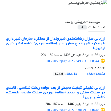
نویسنده =
درویشی، یوسف
تعداد مقالات:
4
ارزیابی میزان رضایتمندی شهروندان از عملکرد سازمان شهرداری
با رویکرد شهروند پرسش محور (مطالعه موردی: منطقه 4 شهرداری
اردبیل)
دوره 56، شماره 3، تابستان 1403، صفحه
189-204
10.22059/jhgr.2023.349303.1008544
یوسف درویشی
مشاهده مقاله
اصل مقاله
1.23 M
ارزیابی تطبیقی کیفیت محیطی از بعد مولفه ریخت شناسی – کالبدی
در محلات سنتی و جدید (مطالعه موردی محلات منجم- باغمیشه
کلانشهر تبریز)
دوره 55، شماره 3، پاییز 1402، صفحه
187-204
10.22059/jhgr.2022.338179.1008448