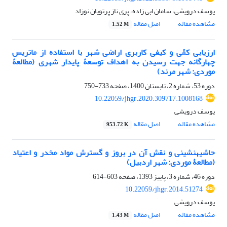
یوسف درویشی، سامان ابی زاده، پری ناز پرتویان نوزاد
مشاهده مقاله
اصل مقاله
1.52 M
ارزیابی کمّی و کیفی کاربری اراضی شهر با استفاده از ماتریس
چهارگانه جهت رسیدن به اهداف توسعۀ پایدار شهری (مطالعۀ
موردی: شهر مرند)
دوره 53، شماره 2، تابستان 1400، صفحه
733-750
10.22059/jhgr.2020.309717.1008168
یوسف درویشی
مشاهده مقاله
اصل مقاله
953.72 K
حاشیه‎نشینی و نقش آن در بروز و گسترش مواد مخدر و اعتیاد
(مطالعۀ موردی: شهر اردبیل)
دوره 46، شماره 3، پاییز 1393، صفحه
603-614
10.22059/jhgr.2014.51274
یوسف درویشی
مشاهده مقاله
اصل مقاله
1.43 M