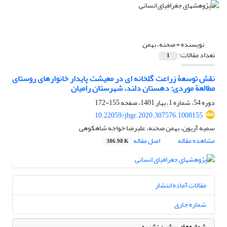
نویسنده =
صحنه، بهمن
تعداد مقالات:
1
نقش توسعة زراعت گلخانه ‏ای در معیشت پایدار خانوارهای روستای
مطالعة موردی: دهستان دلند، شهرستان رامیان
دوره 54، شماره 1، بهار 1401، صفحه
155-172
10.22059/jhgr.2020.307576.1008155
سمیه آریون، بهمن صحنه، علیرضا خواجه شاهکوهی
مشاهده مقاله
اصل مقاله
386.98 K
مقالات آماده انتشار
شماره جاری
شماره‌های پیشین نشریه