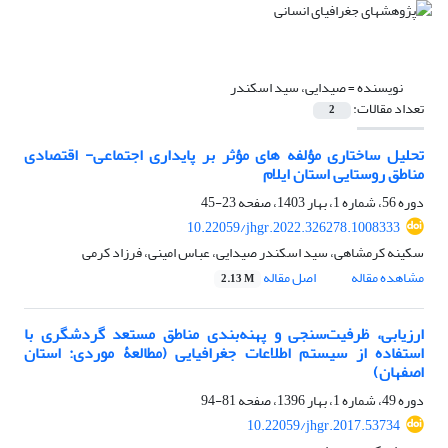
نویسنده =
صیدایی، سید اسکندر
تعداد مقالات:
2
تحلیل ساختاری مؤلفه های مؤثر بر پایداری اجتماعی- اقتصادی
مناطق روستایی استان ایلام
دوره 56، شماره 1، بهار 1403، صفحه
23-45
10.22059/jhgr.2022.326278.1008333
سکینه کرمشاهی، سید اسکندر صیدایی، عباس امینی، فرزاد کرمی
مشاهده مقاله
اصل مقاله
2.13 M
ارزیابی، ظرفیت‌سنجی و پهنه‌بندی مناطق مستعد گردشگری با
استفاده از سیستم اطلاعات جغرافیایی (مطالعۀ موردی: استان
اصفهان)
دوره 49، شماره 1، بهار 1396، صفحه
81-94
10.22059/jhgr.2017.53734