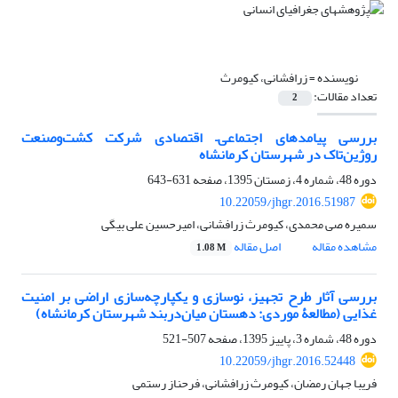
نویسنده =
زرافشانی، کیومرث
تعداد مقالات:
2
بررسی پیامدهای اجتماعی– اقتصادی شرکت کشت‌وصنعت
روژین‌تاک در شهرستان کرمانشاه
دوره 48، شماره 4، زمستان 1395، صفحه
631-643
10.22059/jhgr.2016.51987
سمیره صی محمدی، کیومرث زرافشانی، امیرحسین علی بیگی
مشاهده مقاله
اصل مقاله
1.08 M
بررسی آثار طرح تجهیز، نوسازی و یکپارچه‌سازی اراضی بر امنیت
غذایی (مطالعۀ موردی: دهستان میان‌‌دربند شهرستان کرمانشاه)
دوره 48، شماره 3، پاییز 1395، صفحه
507-521
10.22059/jhgr.2016.52448
فریبا جهان رمضان، کیومرث زرافشانی، فرحناز رستمی