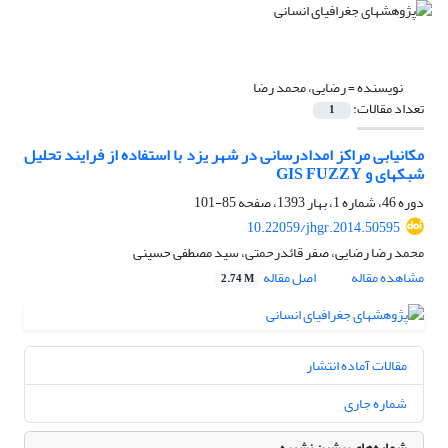
نویسنده =
رضایی، محمد رضا
تعداد مقالات:
1
مکان‎یابی مراکز امدادرسانی در شهر یزد با استفاده از فرایند تحلیل
شبکه‎ای و GIS FUZZY
دوره 46، شماره 1، بهار 1393، صفحه
85-101
10.22059/jhgr.2014.50595
محمد رضا رضایی، صفر قائدرحمتی، سید مصطفی حسینی
مشاهده مقاله
اصل مقاله
2.74 M
مقالات آماده انتشار
شماره جاری
شماره‌های پیشین نشریه