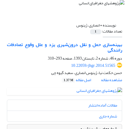
نویسنده =
انصاری، ژینوس
تعداد مقالات:
1
بهینه‌سازی حمل و نقل درون‌شهری یزد و علل وقوع تصادفات
رانندگی
دوره 46، شماره 2، تابستان 1393، صفحه
293-310
10.22059/jhgr.2014.51565
حسن حکمت نیا، ژینوس انصاری، سعید گیوه چی
مشاهده مقاله
اصل مقاله
1.37 M
مقالات آماده انتشار
شماره جاری
شماره‌های پیشین نشریه