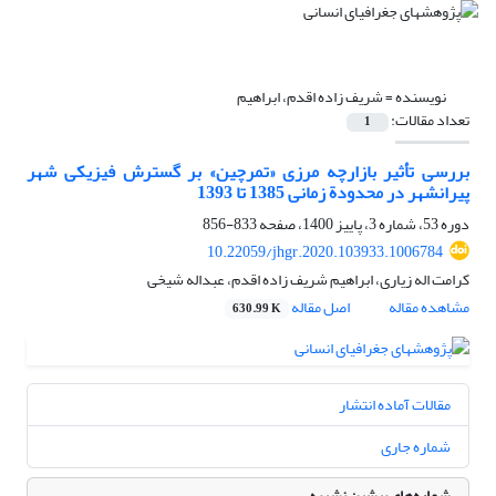
نویسنده =
شریف زاده اقدم، ابراهیم
تعداد مقالات:
1
بررسی تأثیر بازارچه مرزی «تمرچین» بر گسترش فیزیکی شهر
پیرانشهر در محدودة زمانی 1385 تا 1393
دوره 53، شماره 3، پاییز 1400، صفحه
833-856
10.22059/jhgr.2020.103933.1006784
کرامت اله زیاری، ابراهیم شریف زاده اقدم، عبداله شیخی
مشاهده مقاله
اصل مقاله
630.99 K
مقالات آماده انتشار
شماره جاری
شماره‌های پیشین نشریه