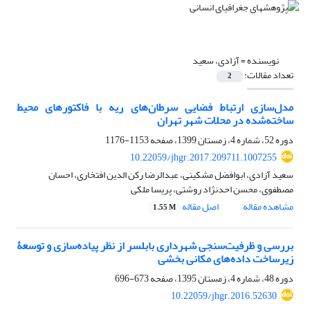
نویسنده =
آزادی، سعید
تعداد مقالات:
2
مدل‌‌سازی ارتباط فضایی سرطان‌‌های ریه با فاکتورهای محیط
ساخته‌‌شده در محلات شهر تهران
دوره 52، شماره 4، زمستان 1399، صفحه
1153-1176
10.22059/jhgr.2017.209711.1007255
سعید آزادی، ابوافضل مشکینی، عبدالرضا رکن الدین افتخاری، احسان
مصطفوی، محسن احدنژاد روشتی، پریسا ملکی
مشاهده مقاله
اصل مقاله
1.55 M
بررسی و ظرفیت‌سنجی شهرداری بابلسر از نظر پیاده‌سازی و توسعۀ
زیرساخت داده‌های مکانی بخشی
دوره 48، شماره 4، زمستان 1395، صفحه
673-696
10.22059/jhgr.2016.52630